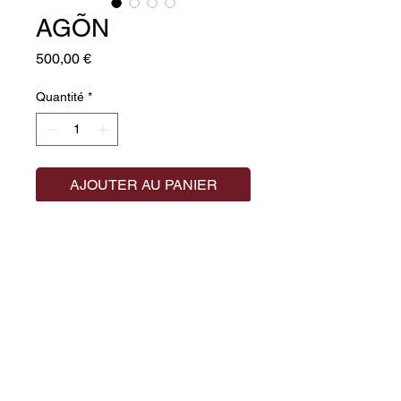
AGÕN
Prix
500,00 €
Quantité
*
AJOUTER AU PANIER
Ange en faïence à la patine ivoire
au brou de noix
HAUTEUR : 18 cm
LARGEUR : 28cm
PROFONDEUR : 9 cm