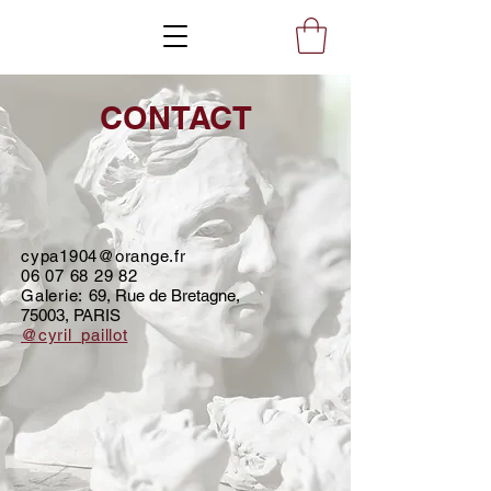
CONTACT
cypa1904@orange.fr
06 07 68 29 82
Galerie:
69, Rue de Bretagne,
75003, PARIS
@cyril_paillot